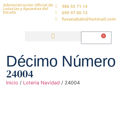
Administración Oficial de
986 55 71 14
Loterías y Apuestas del
Estado
699 97 00 13
fuxanabalo@hotmail.com
0
0,00
€
Décimo Número
24004
Inicio
/
Loteria Navidad
/ 24004