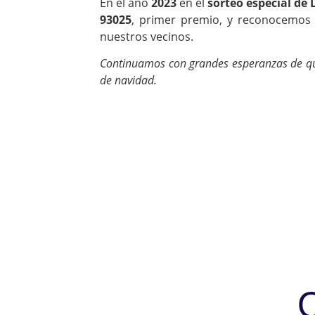
En el año
2023
en el
sorteo especial de 
93025
, primer premio, y reconocemos
nuestros vecinos.
Continuamos con grandes esperanzas de qu
de navidad.
No te quedes s
2026
Los números más buscados
O