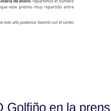
Lotería de enero
, repartimos el número
 que este premio muy repartido entre
e este año podamos hacerlo con el sorteo
in tu décimo de Nav
 vuelas cada año. ¡Asegura el tuyo
 Golfiño en la pren