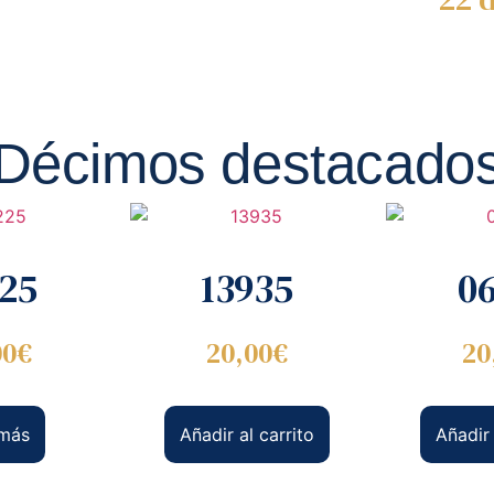
Décimos destacado
225
13935
06
00
€
20,00
€
20
 más
Añadir al carrito
Añadir 