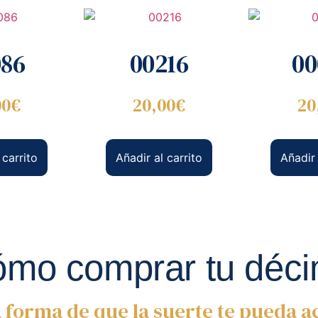
086
00216
00
00
€
20,00
€
20
 carrito
Añadir al carrito
Añadir 
mo comprar tu déc
 forma de que la suerte te pueda 